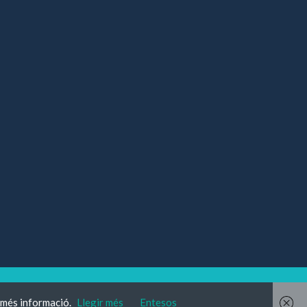
-
Política de privacitat
a més informació.
Llegir més
Entesos