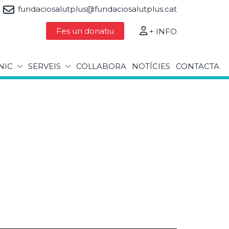
fundaciosalutplus@fundaciosalutplus.cat
Fes un donatiu
+ INFO
NIC
SERVEIS
COL·LABORA
NOTÍCIES
CONTACTA